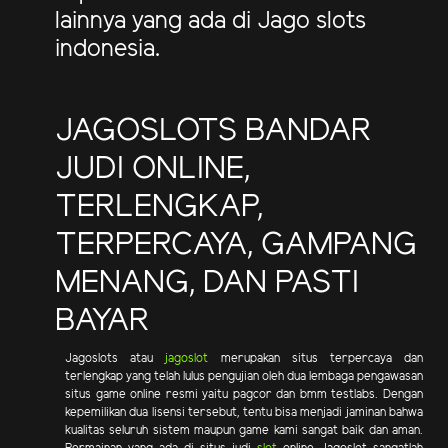
lainnya yang ada di Jago slots
indonesia.
JAGOSLOTS BANDAR
JUDI ONLINE,
TERLENGKAP,
TERPERCAYA, GAMPANG
MENANG, DAN PASTI
BAYAR
Jagoslots atau
jagoslot
merupakan situs terpercaya dan
terlengkap yang telah lulus pengujian oleh dua lembaga pengawasan
situs game online resmi yaitu pagcor dan bmm testlabs. Dengan
kepemilikan dua lisensi tersebut, tentu bisa menjadi jaminan bahwa
kualitas seluruh sistem maupun game kami sangat baik dan aman.