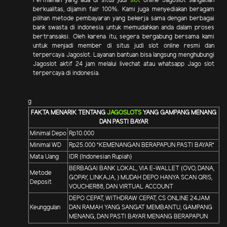
Permainan yang ada di situs judi
slot
online Jagoslot sangatlah
berkualitas, dijamin fair 100%. Kami juga menyediakan beragam
pilihan metode pembayaran yang bekerja sama dengan berbagai
bank swasta di indonesia untuk memudahkan anda dalam proses
bertransaksi. Oleh karena itu, segera bergabung bersama kami
untuk menjadi member di situs judi slot online resmi dan
terpercaya Jagoslot. Layanan bantuan bisa langsung menghubungi
Jagoslot aktif 24 jam melalui livechat atau whatsapp Jago slot
terpercaya di indonesia.
g
FAKTA MENARIK TENTANG
JAGOSLOTS
YANG GAMPANG MENANG
DAN PASTI BAYAR
Minimal Depo
Rp10.000
Minimal WD
Rp25.000 *KEMENANGAN BERAPAPUN PASTI BAYAR*
Mata Uang
IDR (Indonesian Rupiah)
BERBAGAI BANK LOKAL, VIA E-WALLET (OVO, DANA,
Metode
GOPAY, LINKAJA, ) MUDAH DEPO HANYA SCAN QRIS,
Deposit
VOUCHER88, DAN VIRTUAL ACCOUNT
DEPO CEPAT, WITHDRAW CEPAT, CS ONLINE 24JAM
Keunggulan
DAN RAMAH YANG SANGAT MEMBANTU, GAMPANG
MENANG, DAN PASTI BAYAR MENANG BERAPAPUN