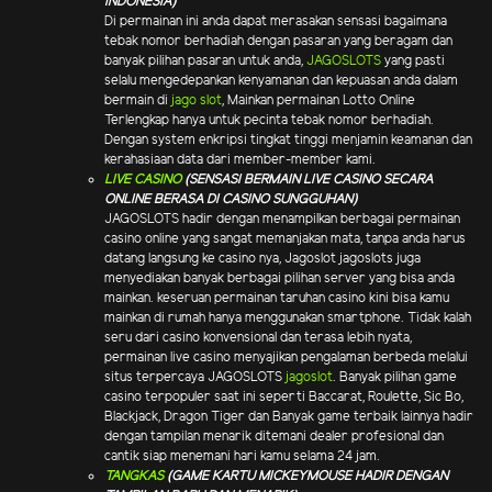
INDONESIA)
Di permainan ini anda dapat merasakan sensasi bagaimana
tebak nomor berhadiah dengan pasaran yang beragam dan
banyak pilihan pasaran untuk anda,
JAGOSLOTS
yang pasti
selalu mengedepankan kenyamanan dan kepuasan anda dalam
bermain di
jago slot
, Mainkan permainan Lotto Online
Terlengkap hanya untuk pecinta tebak nomor berhadiah.
Dengan system enkripsi tingkat tinggi menjamin keamanan dan
kerahasiaan data dari member-member kami.
LIVE CASINO
(SENSASI BERMAIN LIVE CASINO SECARA
ONLINE BERASA DI CASINO SUNGGUHAN)
JAGOSLOTS hadir dengan menampilkan berbagai permainan
casino online yang sangat memanjakan mata, tanpa anda harus
datang langsung ke casino nya, Jagoslot jagoslots juga
menyediakan banyak berbagai pilihan server yang bisa anda
mainkan. keseruan permainan taruhan casino kini bisa kamu
mainkan di rumah hanya menggunakan smartphone. Tidak kalah
seru dari casino konvensional dan terasa lebih nyata,
permainan live casino menyajikan pengalaman berbeda melalui
situs terpercaya JAGOSLOTS
jagoslot
. Banyak pilihan game
casino terpopuler saat ini seperti Baccarat, Roulette, Sic Bo,
Blackjack, Dragon Tiger dan Banyak game terbaik lainnya hadir
dengan tampilan menarik ditemani dealer profesional dan
cantik siap menemani hari kamu selama 24 jam.
TANGKAS
(GAME KARTU MICKEYMOUSE HADIR DENGAN