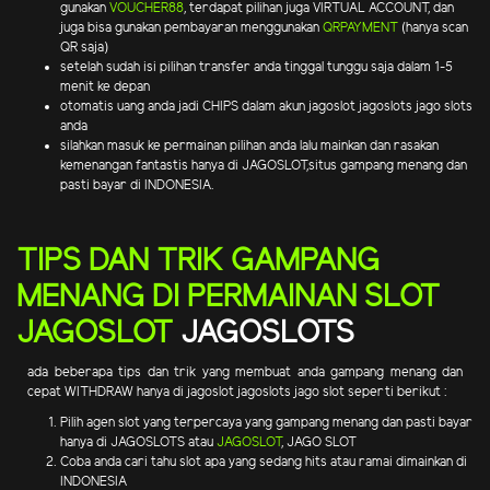
gunakan
VOUCHER88
, terdapat pilihan juga VIRTUAL ACCOUNT, dan
juga bisa gunakan pembayaran menggunakan
QRPAYMENT
(hanya scan
QR saja)
setelah sudah isi pilihan transfer anda tinggal tunggu saja dalam 1-5
menit ke depan
otomatis uang anda jadi CHIPS dalam akun jagoslot jagoslots jago slots
anda
silahkan masuk ke permainan pilihan anda lalu mainkan dan rasakan
kemenangan fantastis hanya di JAGOSLOT,situs gampang menang dan
pasti bayar di INDONESIA.
TIPS DAN TRIK GAMPANG
MENANG DI PERMAINAN SLOT
JAGOSLOT
JAGOSLOTS
ada beberapa tips dan trik yang membuat anda gampang menang dan
cepat WITHDRAW hanya di jagoslot jagoslots jago slot seperti berikut :
Pilih agen slot yang terpercaya yang gampang menang dan pasti bayar
hanya di JAGOSLOTS atau
JAGOSLOT
, JAGO SLOT
Coba anda cari tahu slot apa yang sedang hits atau ramai dimainkan di
INDONESIA