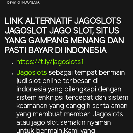
bayar di INDONESIA.
LINK ALTERNATIF JAGOSLOTS
JAGOSLOT JAGO SLOT, SITUS
YANG GAMPANG MENANG DAN
PASTI BAYAR DI INDONESIA
https://t.ly/jagoslots1
Jagoslots
sebagai tempat bermain
judi slot online terbesar di
indonesia yang dilengkapi dengan
sistem enkripsi tercepat dan sistem
keamanan yang canggih serta aman
yang membuat member Jagoslots
atau jago slot semakin nyaman
untuk bermain.Kami yang