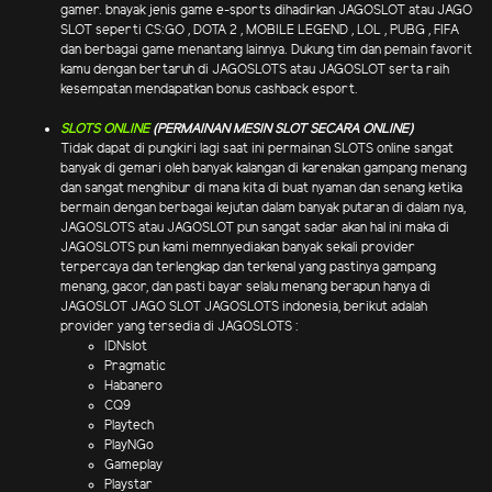
gamer. bnayak jenis game e-sports dihadirkan JAGOSLOT atau JAGO
SLOT seperti CS:GO , DOTA 2 , MOBILE LEGEND , LOL , PUBG , FIFA
dan berbagai game menantang lainnya. Dukung tim dan pemain favorit
kamu dengan bertaruh di JAGOSLOTS atau JAGOSLOT serta raih
kesempatan mendapatkan bonus cashback esport.
SLOTS ONLINE
(PERMAINAN MESIN SLOT SECARA ONLINE)
Tidak dapat di pungkiri lagi saat ini permainan SLOTS online sangat
banyak di gemari oleh banyak kalangan di karenakan gampang menang
dan sangat menghibur di mana kita di buat nyaman dan senang ketika
bermain dengan berbagai kejutan dalam banyak putaran di dalam nya,
JAGOSLOTS atau JAGOSLOT pun sangat sadar akan hal ini maka di
JAGOSLOTS pun kami memnyediakan banyak sekali provider
terpercaya dan terlengkap dan terkenal yang pastinya gampang
menang, gacor, dan pasti bayar selalu menang berapun hanya di
JAGOSLOT JAGO SLOT JAGOSLOTS indonesia, berikut adalah
provider yang tersedia di JAGOSLOTS :
IDNslot
Pragmatic
Habanero
CQ9
Playtech
PlayNGo
Gameplay
Playstar