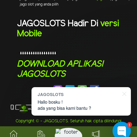
jago slot yang anda pilih
JAGOSLOTS Hadir Di
versi
Mobile
⬇️⬇️⬇️⬇️⬇️⬇️⬇️⬇️⬇️⬇️⬇️⬇️⬇️⬇️⬇️⬇️⬇️
DOWNLOAD APLIKASI
JAGOSLOTS
JAGOSLOTS
Hallo bosku !
ada yang bisa kami bantu ?
Copyright © - JAGOSLOTS. Seluruh hak cipta dilindungi
1