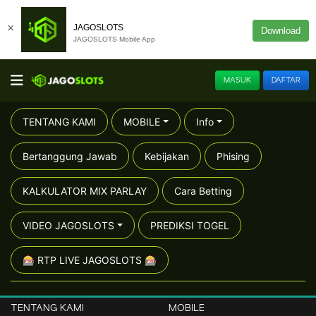
×
JAGOSLOTS
Download
JAGOSLOTS Mobile App
MASUK
DAFTAR
TENTANG KAMI
MOBILE
Info
Bertanggung Jawab
Kebijakan
Phising
KALKULATOR MIX PARLAY
Cara Betting
VIDEO JAGOSLOTS
PREDIKSI TOGEL
🎰 RTP LIVE JAGOSLOTS 🎰
TENTANG KAMI
MOBILE