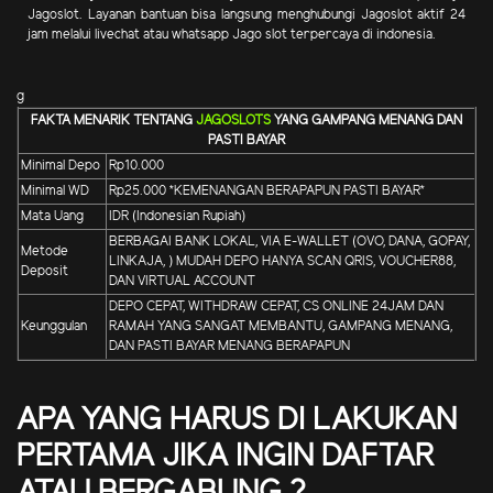
Jagoslot. Layanan bantuan bisa langsung menghubungi Jagoslot aktif 24
jam melalui livechat atau whatsapp Jago slot terpercaya di indonesia.
g
FAKTA MENARIK TENTANG
JAGOSLOTS
YANG GAMPANG MENANG DAN
PASTI BAYAR
Minimal Depo
Rp10.000
Minimal WD
Rp25.000 *KEMENANGAN BERAPAPUN PASTI BAYAR*
Mata Uang
IDR (Indonesian Rupiah)
BERBAGAI BANK LOKAL, VIA E-WALLET (OVO, DANA, GOPAY,
Metode
LINKAJA, ) MUDAH DEPO HANYA SCAN QRIS, VOUCHER88,
Deposit
DAN VIRTUAL ACCOUNT
DEPO CEPAT, WITHDRAW CEPAT, CS ONLINE 24JAM DAN
Keunggulan
RAMAH YANG SANGAT MEMBANTU, GAMPANG MENANG,
DAN PASTI BAYAR MENANG BERAPAPUN
APA YANG HARUS DI LAKUKAN
PERTAMA JIKA INGIN DAFTAR