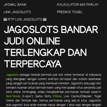
JADWAL BANK
KALKULATOR MIX PARLAY
LINK JAGOSLOTS
PREDIKSI TOGEL
🎰 RTP LIVE JAGOSLOTS 🎰
JAGOSLOTS BANDAR
JUDI ONLINE
TERLENGKAP DAN
TERPERCAYA
Jagoslots
sebagai tempat bermain judi slot online terbesar di indonesia
yang dilengkapi dengan sistem enkripsi tercepat dan sistem keamanan
yang canggih serta aman yang membuat member Jagoslots atau jago slot
semakin nyaman untuk bermain.Kami yang merupakan situs penyedia judi
slots online terlengkap, selalu menghadirkan permainan terbaik seperti
Sportbook
, E-sport, Game Slots,
IDNlive
, Live Casino,IDNpoker, Togel
Online dan Tembak Ikan. Semua permainan yang ada di situs Jagoslots
atau jagoslot bisa anda mainkan hanya dengan 1 akun saja dengan langkah