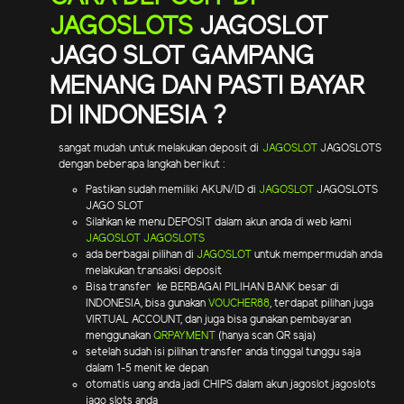
JAGOSLOTS
JAGOSLOT
JAGO SLOT GAMPANG
MENANG DAN PASTI BAYAR
DI INDONESIA ?
sangat mudah untuk melakukan deposit di
JAGOSLOT
JAGOSLOTS
dengan beberapa langkah berikut :
Pastikan sudah memiliki AKUN/ID di
JAGOSLOT
JAGOSLOTS
JAGO SLOT
Silahkan ke menu DEPOSIT dalam akun anda di web kami
JAGOSLOT
JAGOSLOTS
ada berbagai pilihan di
JAGOSLOT
untuk mempermudah anda
melakukan transaksi deposit
Bisa transfer ke BERBAGAI PILIHAN BANK besar di
INDONESIA, bisa gunakan
VOUCHER88
, terdapat pilihan juga
VIRTUAL ACCOUNT, dan juga bisa gunakan pembayaran
menggunakan
QRPAYMENT
(hanya scan QR saja)
setelah sudah isi pilihan transfer anda tinggal tunggu saja
dalam 1-5 menit ke depan
otomatis uang anda jadi CHIPS dalam akun jagoslot jagoslots
jago slots anda