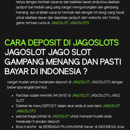
hanya dengan tembak sasaran dan kalahkan lawan anda bisa daatkan
jackpot berhadiah uang yang sangat menguntungkan dan gampang
menang. ayo arahkan sasaran tembak ikan dengan strategi yang tepat
untuk kalahkan lawan dan dapatkan jackpot dari website slot fishing
game terbaik cuma di
JAGOSLOT
JAGOSLOTS
CARA DEPOSIT DI JAGOSLOTS
JAGOSLOT JAGO SLOT
GAMPANG MENANG DAN PASTI
BAYAR DI INDONESIA ?
sangat mudah untuk melakukan deposit di
JAGOSLOT
JAGOSLOTS dengan
beberapa langkah berikut :
Pastikan sudah memiliki AKUN/ID di
JAGOSLOT
JAGOSLOTS JAGO
SLOT
Silahkan ke menu DEPOSIT dalam akun anda di web kami
JAGOSLOT
JAGOSLOTS
ada berbagai pilihan di
JAGOSLOT
untuk mempermudah anda
melakukan transaksi deposit
Bisa transfer ke BERBAGAI PILIHAN BANK besar di INDONESIA, bisa