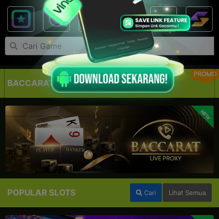
PROMO
BACCARAT LIVE PROXY
NEW
POPULAR SLOTS
Cari
Lihat Semua