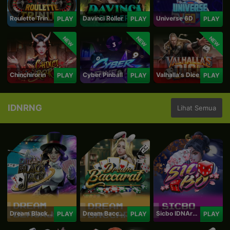
Roulette Trinity
Davinci Roller
Universe 6D
PLAY
PLAY
PLAY
NEW
NEW
NEW
Chinchirorin
Cyber Pinball
Valhalla's Dice
PLAY
PLAY
PLAY
IDNRNG
Lihat Semua
Dream Blackjack
Dream Baccarat
Sicbo IDNArcade
PLAY
PLAY
PLAY