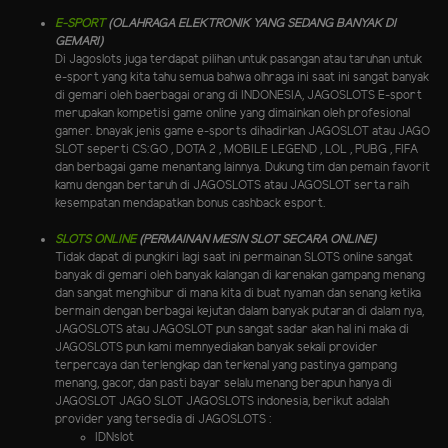
E-SPORT
(OLAHRAGA ELEKTRONIK YANG SEDANG BANYAK DI
GEMARI)
Di Jagoslots juga terdapat pilihan untuk pasangan atau taruhan untuk
e-sport yang kita tahu semua bahwa olhraga ini saat ini sangat banyak
di gemari oleh baerbagai orang di INDONESIA, JAGOSLOTS E-sport
merupakan kompetisi game online yang dimainkan oleh profesional
gamer. bnayak jenis game e-sports dihadirkan JAGOSLOT atau JAGO
SLOT seperti CS:GO , DOTA 2 , MOBILE LEGEND , LOL , PUBG , FIFA
dan berbagai game menantang lainnya. Dukung tim dan pemain favorit
kamu dengan bertaruh di JAGOSLOTS atau JAGOSLOT serta raih
kesempatan mendapatkan bonus cashback esport.
SLOTS ONLINE
(PERMAINAN MESIN SLOT SECARA ONLINE)
Tidak dapat di pungkiri lagi saat ini permainan SLOTS online sangat
banyak di gemari oleh banyak kalangan di karenakan gampang menang
dan sangat menghibur di mana kita di buat nyaman dan senang ketika
bermain dengan berbagai kejutan dalam banyak putaran di dalam nya,
JAGOSLOTS atau JAGOSLOT pun sangat sadar akan hal ini maka di
JAGOSLOTS pun kami memnyediakan banyak sekali provider
terpercaya dan terlengkap dan terkenal yang pastinya gampang
menang, gacor, dan pasti bayar selalu menang berapun hanya di
JAGOSLOT JAGO SLOT JAGOSLOTS indonesia, berikut adalah
provider yang tersedia di JAGOSLOTS :
IDNslot