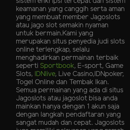
sistem enkripsi tercepat dan sistem
keamanan yang canggih serta aman
yang membuat member Jagoslots
atau jago slot semakin nyaman
untuk bermain.Kami yang
merupakan situs penyedia judi slots
online terlengkap, selalu
menghadirkan permainan terbaik
seperti
Sportbook
, E-sport, Game
Slots,
IDNlive
, Live Casino,IDNpoker,
Togel Online dan Tembak Ikan.
Semua permainan yang ada di situs
Jagoslots atau jagoslot bisa anda
mainkan hanya dengan 1 akun saja
dengan langkah pendaftaran yang
sangat mudah dan cepat. Jagoslots