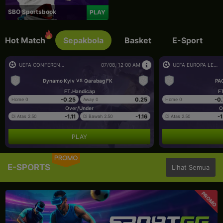
SBO Sportsbook
PLAY
Hot Match
Sepakbola
Basket
E-Sport
UEFA EUROPA LEAGUE QU...
07/08, 12:45 AM
UEFA CONFERENCE LEAGU...
PAOK
VS
Anderlecht
Sporting B
FT.Handicap
-0.75
0.75
-
Home 0
Away 0
Home 0
Over/Under
-1.19
-1.02
Di Atas 2.50
Di Bawah 2.50
Di Atas 3.25
PLAY
PROMO
E-SPORTS
Lihat Semua
PROMO