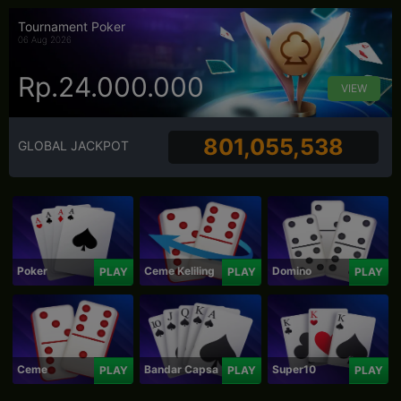
Tournament Poker
06 Aug 2026
Rp.24.000.000
VIEW
801,055,538
GLOBAL JACKPOT
Poker
Ceme Keliling
Domino
PLAY
PLAY
PLAY
Ceme
Bandar Capsa
Super10
PLAY
PLAY
PLAY