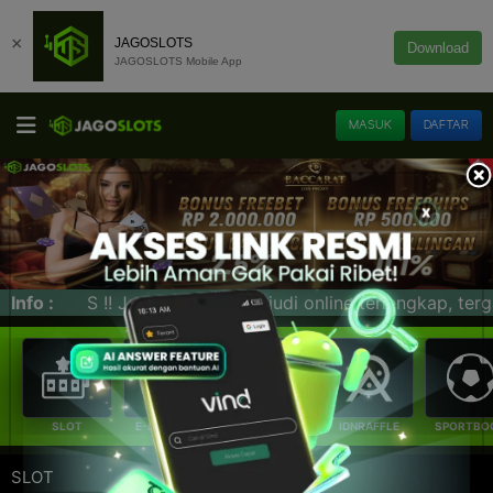
×
JAGOSLOTS
Download
JAGOSLOTS Mobile App
MASUK
DAFTAR
judi online terlengkap, tergacor, pasti bayar dan te
Info :
SLOT
E-LOTTERY
LIVE CASINO
IDNRAFFLE
SPORTBO
SLOT