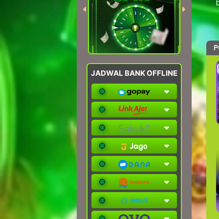
P
JADWAL BANK OFFLINE