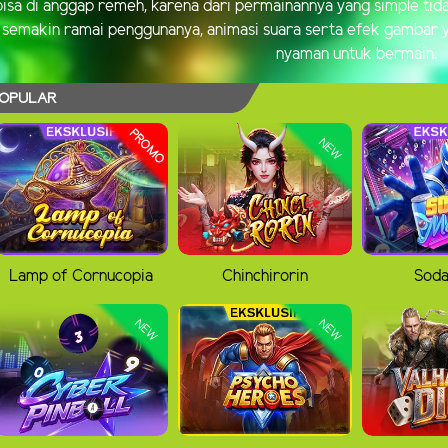
bisa di anggap remeh, karena dari permainannya yang simple t
semakin ramai penggunanya, animasi suara serta efek gambar 
nyaman untuk bermain.
OPULAR
PROMO
NEW
Lamp of Cornucopia
Chinchirorin
Sod
NEW
NEW