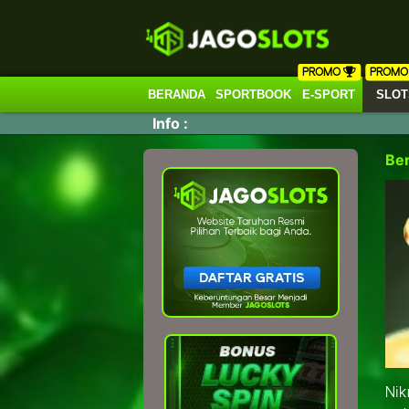
PROMO
PROM
BERANDA
SPORTBOOK
E-SPORT
SLOT
Info :
SELAMAT DATANG DI JAGOSLOTS !
Be
Nik