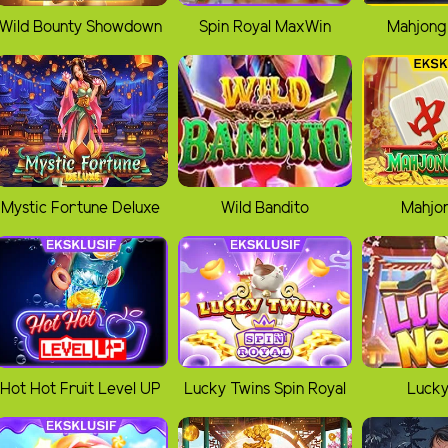
Wild Bounty Showdown
Spin Royal MaxWin
Mahjong
Mystic Fortune Deluxe
Wild Bandito
Mahjo
Hot Hot Fruit Level UP
Lucky Twins Spin Royal
Luck