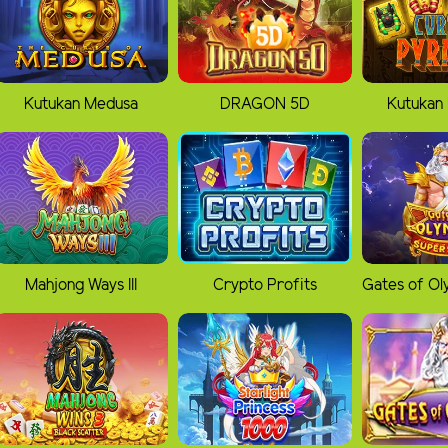
Kutukan Medusa
DRAGON 5D
Kutukan
Mahjong Ways III
Crypto Profits