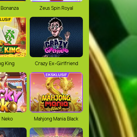
 Bonanza
Zeus Spin Royal
ng King
Crazy Ex-Girlfriend
y Neko
Mahjong Mania Black