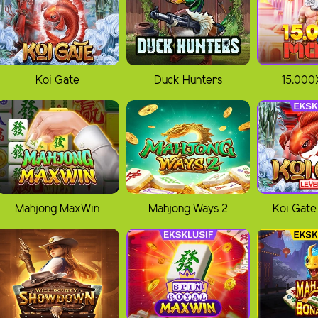
Koi Gate
Duck Hunters
15.000
Mahjong MaxWin
Mahjong Ways 2
Koi Gate