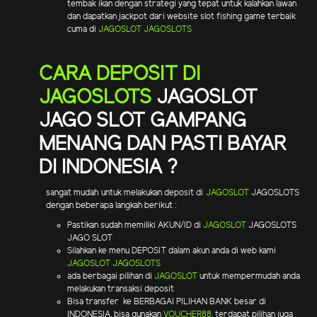
tembak ikan dengan strategi yang tepat untuk kalahkan lawan
dan dapatkan jackpot dari website slot fishing game terbaik
cuma di
JAGOSLOT
JAGOSLOTS
CARA DEPOSIT DI
JAGOSLOTS
JAGOSLOT
JAGO SLOT GAMPANG
MENANG DAN PASTI BAYAR
DI INDONESIA ?
sangat mudah untuk melakukan deposit di
JAGOSLOT
JAGOSLOTS
dengan beberapa langkah berikut :
Pastikan sudah memiliki AKUN/ID di
JAGOSLOT
JAGOSLOTS
JAGO SLOT
Silahkan ke menu DEPOSIT dalam akun anda di web kami
JAGOSLOT
JAGOSLOTS
ada berbagai pilihan di
JAGOSLOT
untuk mempermudah anda
melakukan transaksi deposit
Bisa transfer ke BERBAGAI PILIHAN BANK besar di
INDONESIA, bisa gunakan
VOUCHER88
, terdapat pilihan juga