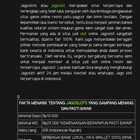
Jagoslots atau
jagoslot
merupakan situs terpercaya dan
terlengkap yang telah lulus pengujian oleh dua lembaga pengawasan
situs game online resmi yaitu pagcor dan bmm testlabs. Dengan
kepemilikan dua lisensi tersebut, tentu bisa menjadi jaminan bahwa
kualitas seluruh sistem maupun game kami sangat baik dan aman.
Permainan yang ada di situs judi
slot
online Jagoslot sangatlah
berkualitas, dijamin fair 100%. Kami juga menyediakan beragam
pilihan metode pembayaran yang bekerja sama dengan berbagai
bank swasta di indonesia untuk memudahkan anda dalam proses
bertransaksi. Oleh karena itu, segera bergabung bersama kami
untuk menjadi member di situs judi slot online resmi dan
terpercaya Jagoslot. Layanan bantuan bisa langsung menghubungi
Jagoslot aktif 24 jam melalui livechat atau whatsapp Jago slot
terpercaya di indonesia.
g
FAKTA MENARIK TENTANG
JAGOSLOTS
YANG GAMPANG MENANG
DAN PASTI BAYAR
Minimal Depo
Rp10.000
Minimal WD
Rp25.000 *KEMENANGAN BERAPAPUN PASTI BAYAR*
Mata Uang
IDR (Indonesian Rupiah)
BERBAGAI BANK LOKAL, VIA E-WALLET (OVO, DANA,