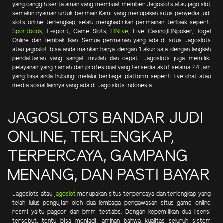
yang canggih serta aman yang membuat member Jagoslots atau jago slot
semakin nyaman untuk bermain.Kami yang merupakan situs penyedia judi
slots online terlengkap, selalu menghadirkan permainan terbaik seperti
Sportbook
, E-sport, Game Slots,
IDNlive
, Live Casino,IDNpoker, Togel
Online dan Tembak Ikan. Semua permainan yang ada di situs Jagoslots
atau jagoslot bisa anda mainkan hanya dengan 1 akun saja dengan langkah
pendaftaran yang sangat mudah dan cepat. Jagoslots juga memiliki
pelayanan yang ramah dan profesional yang tersedia aktif selama 24 jam
yang bisa anda hubungi melalui berbagai platform seperti live chat atau
media sosial lainnya yang ada di Jago slots indonesia.
JAGOSLOTS BANDAR JUDI
ONLINE, TERLENGKAP,
TERPERCAYA, GAMPANG
MENANG, DAN PASTI BAYAR
Jagoslots atau
jagoslot
merupakan situs terpercaya dan terlengkap yang
telah lulus pengujian oleh dua lembaga pengawasan situs game online
resmi yaitu pagcor dan bmm testlabs. Dengan kepemilikan dua lisensi
tersebut, tentu bisa menjadi jaminan bahwa kualitas seluruh sistem