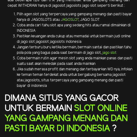
ada beberapa tips dan trik yang membuat anda gampang menang dan
cepat WITHDRAW hanya di jagoslot jagoslots jago slot seperti berikut :
Pilih agen slot yang terpercaya yang gampang menang dan pasti bayar
hanya di JAGOSLOTS atau
JAGOSLOT
, JAGO SLOT
Coba anda cari tahu slot apa yang sedang hits atau ramai dimainkan di
INDONESIA
Pastikan keuangan anda cukup atau memadai untuk bermain judi online
di jago slot jagoslot jagoslots indonesia
Jangan terburu buru ketika bermain, bermain santai dan pastikan tahu
pola pola yang bagus pada saat bermain di jago slot,
jago slot
Coba bermain rutin agar mesin slot yang anda mainkan panas dan pasti
suatu saat akan meledak pada saat anda mainkan
Jika sudah merasa profit dan menang dan terbayarkan WD nya, infokan
ke teman teman terdekat anda untuk bergabung bersama jagoslot
atau jagoslots, situs terpercaya yang gampang menang dan pasti
bayar di indonesia
DIMANA SITUS YANG GACOR
UNTUK BERMAIN
SLOT ONLINE
YANG GAMPANG MENANG DAN
PASTI BAYAR DI INDONESIA
?