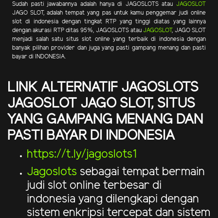
Sudah pasti jawabannya adalah hanya di JAGOSLOTS atau
JAGOSLOT
JAGO SLOT, adalah tempat yang pas untuk kamu penggemar judi online
slot di indonesia dengan tingkat RTP yang tinggi diatas yang lainnya
dengan akurasi RTP ditas 95%, JAGOSLOTS atau
JAGOSLOT
, JAGO SLOT
menjadi salah satu situs slot online yang terbaik di indonesia dengan
banyak pilihan provider dan juga yang pasti gampang menang dan pasti
bayar di INDONESIA.
LINK ALTERNATIF JAGOSLOTS
JAGOSLOT JAGO SLOT, SITUS
YANG GAMPANG MENANG DAN
PASTI BAYAR DI INDONESIA
https://t.ly/jagoslots1
Jagoslots
sebagai tempat bermain
judi slot online terbesar di
indonesia yang dilengkapi dengan
sistem enkripsi tercepat dan sistem