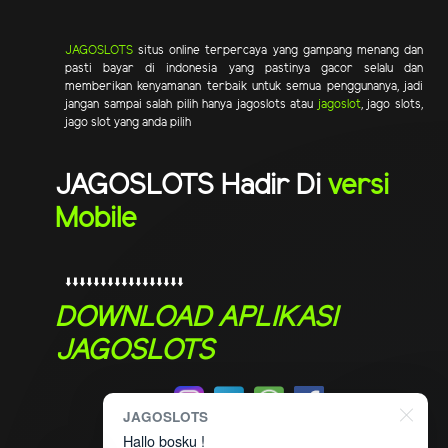
JAGOSLOTS
situs online terpercaya yang gampang menang dan
pasti bayar di indonesia yang pastinya gacor selalu dan
memberikan kenyamanan terbaik untuk semua penggunanya, jadi
jangan sampai salah pilih hanya jagoslots atau
jagoslot
, jago slots,
jago slot yang anda pilih
JAGOSLOTS Hadir Di
versi
Mobile
⬇️⬇️⬇️⬇️⬇️⬇️⬇️⬇️⬇️⬇️⬇️⬇️⬇️⬇️⬇️⬇️⬇️
DOWNLOAD APLIKASI
JAGOSLOTS
JAGOSLOTS
Hallo bosku !