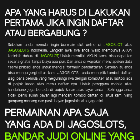
APA YANG HARUS DI LAKUKAN
PERTAMA JIKA INGIN DAFTAR
ATAU BERGABUNG ?
Sebelum anda memulai ingin bermain slot online di
JAGOSLOT
atau
JAGOSLOTS
indonesia, Langkah awal nya anda wajib mempunya AKUN
terlebih dahulu di
JAGOSLOT
, Untuk memiliki AKUN kamu bisa dapatkan
secara gratis tanpa biaya apa pun. Dan anda di wajibkan menyiapakan data
resmi pribadi anda untuk mengisi formulir pendaftaran. Setelah itu anda
bisa mengunjungi situs kami JAGOSLOTS , anda mengklik tombol daftar.
Bagi para pemula yang megunjungi nya dengan komputer atau laptop ada
di pojok kanan atas menu daftar nya. Untuk pengguna mobile atau
handphone juga berada di pojok kanan atas layar anda . Sehingga anda
tidak perlu susah payah lagi mencari tombol daftar di situs kami yang
gampang menang dan pasti bayar jagoslots atau jago slot.
PERMAINAN APA SAJA
YANG ADA DI JAGOSLOTS,
BANDAR JUDI ONLINE YANG