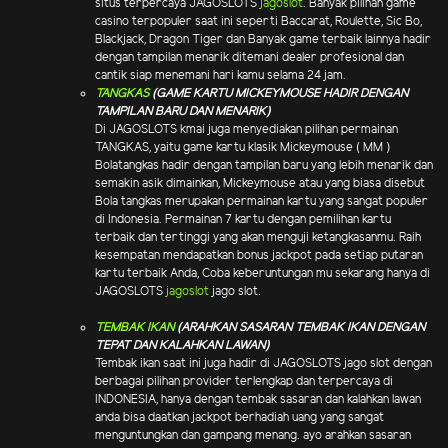
situs terpercaya JAGOSLOTS
jagoslot
. Banyak pilihan game
casino terpopuler saat ini seperti Baccarat, Roulette, Sic Bo,
Blackjack, Dragon Tiger dan Banyak game terbaik lainnya hadir
dengan tampilan menarik ditemani dealer profesional dan
cantik siap menemani hari kamu selama 24 jam.
TANGKAS
(GAME KARTU MICKEYMOUSE HADIR DENGAN
TAMPILAN BARU DAN MENARIK)
Di JAGOSLOTS kmai juga menyediakan pilihan permainan
TANGKAS, yaitu game kartu klasik Mickeymouse ( MM )
Bolatangkas hadir dengan tampilan baru yang lebih menarik dan
semakin asik dimainkan, Mickeymouse atau yang biasa disebut
Bola tangkas merupakan permainan kartu yang sangat populer
di Indonesia. Permainan 7 kartu dengan pemilihan kartu
terbaik dan tertinggi yang akan menguji ketangkasanmu. Raih
kesempatan mendapatkan bonus jackpot pada setiap putaran
kartu terbaik Anda, Coba keberuntungan mu sekarang hanya di
JAGOSLOTS
jagoslot
jago slot.
TEMBAK IKAN
(ARAHKAN SASARAN TEMBAK IKAN DENGAN
TEPAT DAN KALAHKAN LAWAN)
Tembak ikan saat ini juga hadir di JAGOSLOTS jago slot dengan
berbagai pilihan provider terlengkap dan terpercaya di
INDONESIA, hanya dengan tembak sasaran dan kalahkan lawan
anda bisa daatkan jackpot berhadiah uang yang sangat
menguntungkan dan gampang menang. ayo arahkan sasaran