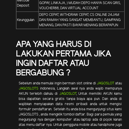
Metode
GOPAY, LINKAJA, ) MUDAH DEPO HANYA SCAN QRIS,
Deposit
VOUCHER88, DAN VIRTUAL ACCOUNT
DEPO CEPAT, WITHDRAW CEPAT, CS ONLINE 24JAM
Keunggulan
DAN RAMAH YANG SANGAT MEMBANTU, GAMPANG
MENANG, DAN PASTI BAYAR MENANG BERAPAPUN
APA YANG HARUS DI
LAKUKAN PERTAMA JIKA
INGIN DAFTAR ATAU
BERGABUNG ?
Sebelum anda memulai ingin bermain slot online di
JAGOSLOT
atau
JAGOSLOTS
indonesia, Langkah awal nya anda wajib mempunya
AKUN terlebih dahulu di
JAGOSLOT
, Untuk memiliki AKUN kamu
bisa dapatkan secara gratis tanpa biaya apa pun. Dan anda di
wajibkan menyiapakan data resmi pribadi anda untuk mengisi
formulir pendaftaran. Setelah itu anda bisa mengunjungi situs kami
JAGOSLOTS , anda mengklik tombol daftar. Bagi para pemula yang
megunjungi nya dengan komputer atau laptop ada di pojok kanan
atas menu daftar nya. Untuk pengguna mobile atau handphone juga