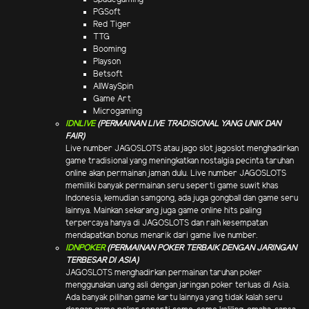
PGSoft
Red Tiger
TTG
Booming
Playson
Betsoft
AllWaySpin
Game Art
Microgaming
IDNLIVE
(PERMAINAN LIVE TRADISIONAL YANG UNIK DAN
FAIR)
Live number JAGOSLOTS atau jago slot jagoslot menghadirkan
game tradisional yang meningkatkan nostalgia pecinta taruhan
online akan permainan jaman dulu. Live number JAGOSLOTS
memiliki banyak permainan seru seperti game suwit khas
Indonesia, kemudian samgong, ada juga gongball dan game seru
lainnya. Mainkan sekarang juga game online hits paling
terpercaya hanya di JAGOSLOTS dan raih kesempatan
mendapatkan bonus menarik dari game live number.
IDNPOKER
(PERMAINAN POKER TERBAIK DENGAN JARINGAN
TERBESAR DI ASIA)
JAGOSLOTS menghadirkan permainan taruhan poker
menggunakan uang asli dengan jaringan poker terluas di Asia.
Ada banyak pilihan game kartu lainnya yang tidak kalah seru