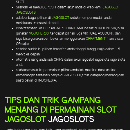
SLOT
Silahkan ke menu DEPOSIT dalam akun anda di web kami
JAGOSLOT
JAGOSLOTS
ada berbagai pilihan di
JAGOSLOT
untuk mempermudah anda
melakukan transaksi deposit
Bisa transfer ke BERBAGAI PILIHAN BANK besar di INDONESIA, bisa
gunakan
VOUCHER88
, terdapat pilihan juga VIRTUAL ACCOUNT, dan
juga bisa gunakan pembayaran menggunakan
QRPAYMENT
(hanya scan
QR saja)
setelah sudah isi pilihan transfer anda tinggal tunggu saja dalam 1-5
menit ke depan
otomatis uang anda jadi CHIPS dalam akun jagoslot jagoslots jago slots
anda
silahkan masuk ke permainan pilihan anda lalu mainkan dan rasakan
kemenangan fantastis hanya di JAGOSLOT,situs gampang menang dan
pasti bayar di INDONESIA.
TIPS DAN TRIK GAMPANG
MENANG DI PERMAINAN SLOT
JAGOSLOT
JAGOSLOTS