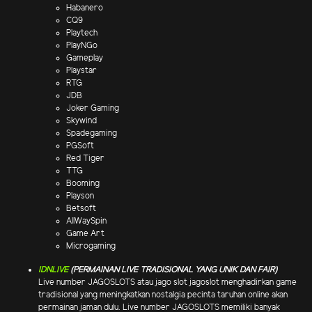
Habanero
CQ9
Playtech
PlayNGo
Gameplay
Playstar
RTG
JDB
Joker Gaming
Skywind
Spadegaming
PGSoft
Red Tiger
TTG
Booming
Playson
Betsoft
AllWaySpin
Game Art
Microgaming
IDNLIVE
(PERMAINAN LIVE TRADISIONAL YANG UNIK DAN FAIR)
Live number JAGOSLOTS atau jago slot jagoslot menghadirkan game
tradisional yang meningkatkan nostalgia pecinta taruhan online akan
permainan jaman dulu. Live number JAGOSLOTS memiliki banyak