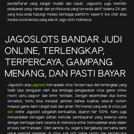
pendaftaran yang sangat mudah dan cepat. Jagoslots juga memiliki
pelayanan yang ramah dan profesional yang tersedia aktif selama 24 jam
yang bisa anda hubungi melalui berbagai platform seperti live chat atau
media sosial lainnya yang ada di Jago slots indonesia.
JAGOSLOTS BANDAR JUDI
ONLINE, TERLENGKAP,
TERPERCAYA, GAMPANG
MENANG, DAN PASTI BAYAR
Jagoslots atau
jagoslot
merupakan situs terpercaya dan terlengkap yang
telah lulus pengujian oleh dua lembaga pengawasan situs game online
resmi yaitu pagcor dan bmm testlabs. Dengan kepemilikan dua lisensi
tersebut, tentu bisa menjadi jaminan bahwa kualitas seluruh sistem
maupun game kami sangat baik dan aman. Permainan yang ada di situs judi
slot
online Jagoslot sangatlah berkualitas, dijamin fair 100%. Kami juga
menyediakan beragam pilihan metode pembayaran yang bekerja sama
dengan berbagai bank swasta di indonesia untuk memudahkan anda dalam
proses bertransaksi. Oleh karena itu, segera bergabung bersama kami
untuk menjadi member di situs judi slot online resmi dan terpercaya