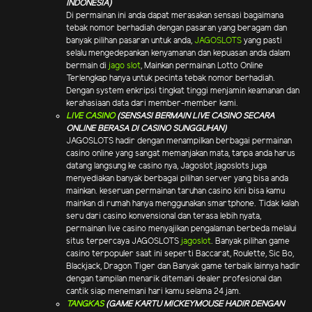
INDONESIA)
Di permainan ini anda dapat merasakan sensasi bagaimana
tebak nomor berhadiah dengan pasaran yang beragam dan
banyak pilihan pasaran untuk anda,
JAGOSLOTS
yang pasti
selalu mengedepankan kenyamanan dan kepuasan anda dalam
bermain di
jago slot
, Mainkan permainan Lotto Online
Terlengkap hanya untuk pecinta tebak nomor berhadiah.
Dengan system enkripsi tingkat tinggi menjamin keamanan dan
kerahasiaan data dari member-member kami.
LIVE CASINO
(SENSASI BERMAIN LIVE CASINO SECARA
ONLINE BERASA DI CASINO SUNGGUHAN)
JAGOSLOTS hadir dengan menampilkan berbagai permainan
casino online yang sangat memanjakan mata, tanpa anda harus
datang langsung ke casino nya, Jagoslot jagoslots juga
menyediakan banyak berbagai pilihan server yang bisa anda
mainkan. keseruan permainan taruhan casino kini bisa kamu
mainkan di rumah hanya menggunakan smartphone. Tidak kalah
seru dari casino konvensional dan terasa lebih nyata,
permainan live casino menyajikan pengalaman berbeda melalui
situs terpercaya JAGOSLOTS
jagoslot
. Banyak pilihan game
casino terpopuler saat ini seperti Baccarat, Roulette, Sic Bo,
Blackjack, Dragon Tiger dan Banyak game terbaik lainnya hadir
dengan tampilan menarik ditemani dealer profesional dan
cantik siap menemani hari kamu selama 24 jam.
TANGKAS
(GAME KARTU MICKEYMOUSE HADIR DENGAN