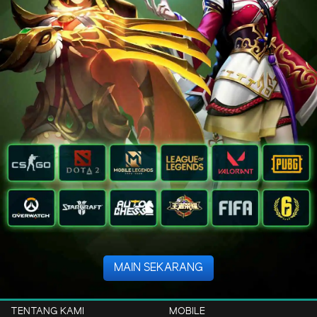
MAIN SEKARANG
TENTANG KAMI
MOBILE