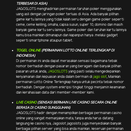
TERBESAR DI ASIA)
JAGOSLOTS menghadirkan permainan taruhan poker menggunakan
uang asli dengan jaringan poker terluas di Asia. Ada banyak pilihan
game kartu lainnya yang tidak kalah seru dengan game poker seperti
ceme, ceme keliling, omaha, capsa susun, super 10, domino dan masih
banyak game kartu seru lainnya. Game poker dan taruhan kartu lainnya
kamu bisa mainkan dimanapun dan kapanpun hanya .melalui gadget
seperti smartphone ataupun tablet.
TOGEL ONLINE
(PERMAINAN LOTTO ONLINE TERLENGKAP DI
INDONESIA)
Di permainan ini anda dapat merasakan sensasi bagaimana tebak
nomor berhadiah dengan pasaran yang beragam dan banyak pilihan
pasaran untuk anda,
JAGOSLOTS
yang pasti selalu mengedepankan
kenyamanan dan kepuasan anda dalam bermain di
jago slot
, Mainkan
permainan Lotto Online Terlengkap hanya untuk pecinta tebak nomor
berhadiah. Dengan system enkripsi tingkat tinggi menjamin keamanan
dan kerahasiaan data dari member-member kami.
LIVE CASINO
(SENSASI BERMAIN LIVE CASINO SECARA ONLINE
BERASA DI CASINO SUNGGUHAN)
JAGOSLOTS hadir dengan menampilkan berbagai permainan casino
online yang sangat memanjakan mata, tanpa anda harus datang
langsung ke casino nya, Jagoslot jagoslots juga menyediakan banyak
berbagai pilihan server yang bisa anda mainkan. keseruan permainan