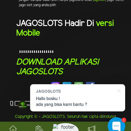
jago slot yang anda pilih
JAGOSLOTS Hadir Di
versi
Mobile
⬇️⬇️⬇️⬇️⬇️⬇️⬇️⬇️⬇️⬇️⬇️⬇️⬇️⬇️⬇️⬇️⬇️
DOWNLOAD APLIKASI
JAGOSLOTS
JAGOSLOTS
Hallo bosku !
ada yang bisa kami bantu ?
Copyright © - JAGOSLOTS. Seluruh hak cipta dilindungi
1