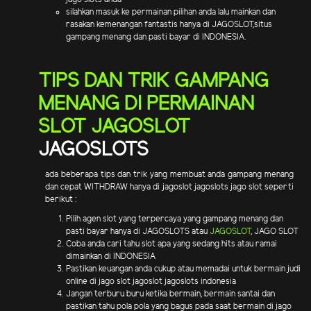
silahkan masuk ke permainan pilihan anda lalu mainkan dan
rasakan kemenangan fantastis hanya di JAGOSLOT,situs
gampang menang dan pasti bayar di INDONESIA.
TIPS DAN TRIK GAMPANG
MENANG DI PERMAINAN
SLOT JAGOSLOT
JAGOSLOTS
ada beberapa tips dan trik yang membuat anda gampang menang
dan cepat WITHDRAW hanya di jagoslot jagoslots jago slot seperti
berikut :
Pilih agen slot yang terpercaya yang gampang menang dan
pasti bayar hanya di JAGOSLOTS atau
JAGOSLOT
, JAGO SLOT
Coba anda cari tahu slot apa yang sedang hits atau ramai
dimainkan di INDONESIA
Pastikan keuangan anda cukup atau memadai untuk bermain judi
online di jago slot jagoslot jagoslots indonesia
Jangan terburu buru ketika bermain, bermain santai dan
pastikan tahu pola pola yang bagus pada saat bermain di jago