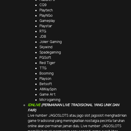
CQ9
Playtech
PlayNGo
Gameplay
Playstar
RTG
JDB
Joker Gaming
Skywind
Spadegaming
PGSoft
Red Tiger
TTG
Booming
Playson
Betsoft
AllWaySpin
Game Art
Microgaming
IDNLIVE
(PERMAINAN LIVE TRADISIONAL YANG UNIK DAN
FAIR)
Live number JAGOSLOTS atau jago slot jagoslot menghadirkan
game tradisional yang meningkatkan nostalgia pecinta taruhan
online akan permainan jaman dulu. Live number JAGOSLOTS