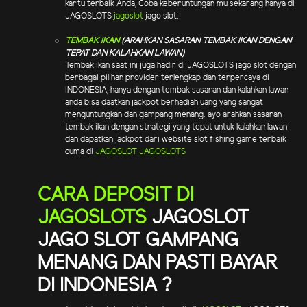
kartu terbaik Anda, Coba keberuntungan mu sekarang hanya di
JAGOSLOTS
jagoslot
jago slot.
TEMBAK IKAN
(ARAHKAN SASARAN TEMBAK IKAN DENGAN
TEPAT DAN KALAHKAN LAWAN)
Tembak ikan saat ini juga hadir di JAGOSLOTS jago slot dengan
berbagai pilihan provider terlengkap dan terpercaya di
INDONESIA, hanya dengan tembak sasaran dan kalahkan lawan
anda bisa daatkan jackpot berhadiah uang yang sangat
menguntungkan dan gampang menang. ayo arahkan sasaran
tembak ikan dengan strategi yang tepat untuk kalahkan lawan
dan dapatkan jackpot dari website slot fishing game terbaik
cuma di
JAGOSLOT
JAGOSLOTS
CARA DEPOSIT DI
JAGOSLOTS
JAGOSLOT
JAGO SLOT GAMPANG
MENANG DAN PASTI BAYAR
DI INDONESIA ?