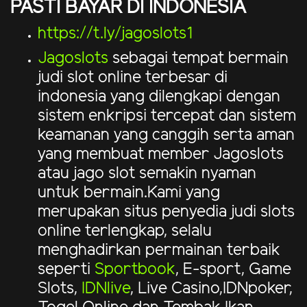
PASTI BAYAR DI INDONESIA
https://t.ly/jagoslots1
Jagoslots
sebagai tempat bermain
judi slot online terbesar di
indonesia yang dilengkapi dengan
sistem enkripsi tercepat dan sistem
keamanan yang canggih serta aman
yang membuat member Jagoslots
atau jago slot semakin nyaman
untuk bermain.Kami yang
merupakan situs penyedia judi slots
online terlengkap, selalu
menghadirkan permainan terbaik
seperti
Sportbook
, E-sport, Game
Slots,
IDNlive
, Live Casino,IDNpoker,