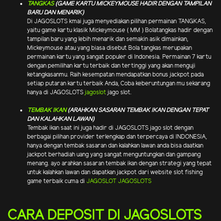
TANGKAS
(GAME KARTU MICKEYMOUSE HADIR DENGAN TAMPILAN
BARU DAN MENARIK)
Di JAGOSLOTS kmai juga menyediakan pilihan permainan TANGKAS,
yaitu game kartu klasik Mickeymouse ( MM ) Bolatangkas hadir dengan
tampilan baru yang lebih menarik dan semakin asik dimainkan,
Mickeymouse atau yang biasa disebut Bola tangkas merupakan
permainan kartu yang sangat populer di Indonesia. Permainan 7 kartu
dengan pemilihan kartu terbaik dan tertinggi yang akan menguji
ketangkasanmu. Raih kesempatan mendapatkan bonus jackpot pada
setiap putaran kartu terbaik Anda, Coba keberuntungan mu sekarang
hanya di JAGOSLOTS
jagoslot
jago slot.
TEMBAK IKAN
(ARAHKAN SASARAN TEMBAK IKAN DENGAN TEPAT
DAN KALAHKAN LAWAN)
Tembak ikan saat ini juga hadir di JAGOSLOTS jago slot dengan
berbagai pilihan provider terlengkap dan terpercaya di INDONESIA,
hanya dengan tembak sasaran dan kalahkan lawan anda bisa daatkan
jackpot berhadiah uang yang sangat menguntungkan dan gampang
menang. ayo arahkan sasaran tembak ikan dengan strategi yang tepat
untuk kalahkan lawan dan dapatkan jackpot dari website slot fishing
game terbaik cuma di
JAGOSLOT
JAGOSLOTS
CARA DEPOSIT DI JAGOSLOTS