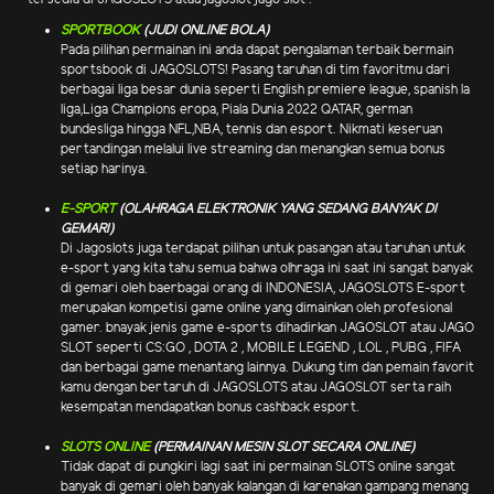
SPORTBOOK
(JUDI ONLINE BOLA)
Pada pilihan permainan ini anda dapat pengalaman terbaik bermain
sportsbook di JAGOSLOTS! Pasang taruhan di tim favoritmu dari
berbagai liga besar dunia seperti English premiere league, spanish la
liga,Liga Champions eropa, Piala Dunia 2022 QATAR, german
bundesliga hingga NFL,NBA, tennis dan esport. Nikmati keseruan
pertandingan melalui live streaming dan menangkan semua bonus
setiap harinya.
E-SPORT
(OLAHRAGA ELEKTRONIK YANG SEDANG BANYAK DI
GEMARI)
Di Jagoslots juga terdapat pilihan untuk pasangan atau taruhan untuk
e-sport yang kita tahu semua bahwa olhraga ini saat ini sangat banyak
di gemari oleh baerbagai orang di INDONESIA, JAGOSLOTS E-sport
merupakan kompetisi game online yang dimainkan oleh profesional
gamer. bnayak jenis game e-sports dihadirkan JAGOSLOT atau JAGO
SLOT seperti CS:GO , DOTA 2 , MOBILE LEGEND , LOL , PUBG , FIFA
dan berbagai game menantang lainnya. Dukung tim dan pemain favorit
kamu dengan bertaruh di JAGOSLOTS atau JAGOSLOT serta raih
kesempatan mendapatkan bonus cashback esport.
SLOTS ONLINE
(PERMAINAN MESIN SLOT SECARA ONLINE)
Tidak dapat di pungkiri lagi saat ini permainan SLOTS online sangat
banyak di gemari oleh banyak kalangan di karenakan gampang menang