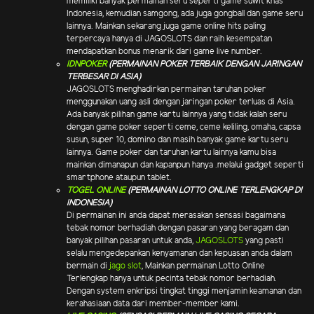
memiliki banyak permainan seru seperti game suwit khas
Indonesia, kemudian samgong, ada juga gongball dan game seru
lainnya. Mainkan sekarang juga game online hits paling
terpercaya hanya di JAGOSLOTS dan raih kesempatan
mendapatkan bonus menarik dari game live number.
IDNPOKER
(PERMAINAN POKER TERBAIK DENGAN JARINGAN
TERBESAR DI ASIA)
JAGOSLOTS menghadirkan permainan taruhan poker
menggunakan uang asli dengan jaringan poker terluas di Asia.
Ada banyak pilihan game kartu lainnya yang tidak kalah seru
dengan game poker seperti ceme, ceme keliling, omaha, capsa
susun, super 10, domino dan masih banyak game kartu seru
lainnya. Game poker dan taruhan kartu lainnya kamu bisa
mainkan dimanapun dan kapanpun hanya .melalui gadget seperti
smartphone ataupun tablet.
TOGEL ONLINE
(PERMAINAN LOTTO ONLINE TERLENGKAP DI
INDONESIA)
Di permainan ini anda dapat merasakan sensasi bagaimana
tebak nomor berhadiah dengan pasaran yang beragam dan
banyak pilihan pasaran untuk anda,
JAGOSLOTS
yang pasti
selalu mengedepankan kenyamanan dan kepuasan anda dalam
bermain di
jago slot
, Mainkan permainan Lotto Online
Terlengkap hanya untuk pecinta tebak nomor berhadiah.
Dengan system enkripsi tingkat tinggi menjamin keamanan dan
kerahasiaan data dari member-member kami.