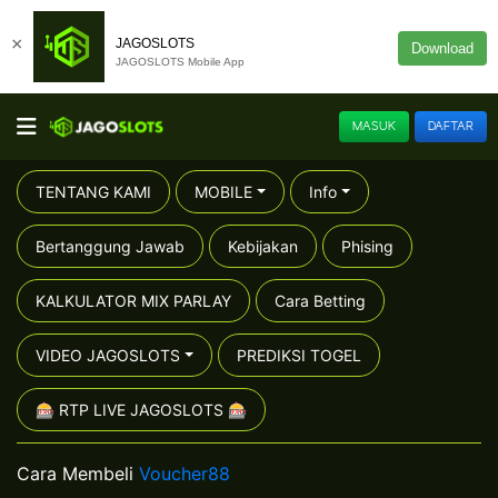
×
JAGOSLOTS
Download
JAGOSLOTS Mobile App
MASUK
DAFTAR
TENTANG KAMI
MOBILE
Info
Bertanggung Jawab
Kebijakan
Phising
KALKULATOR MIX PARLAY
Cara Betting
VIDEO JAGOSLOTS
PREDIKSI TOGEL
🎰 RTP LIVE JAGOSLOTS 🎰
Cara Membeli
Voucher88